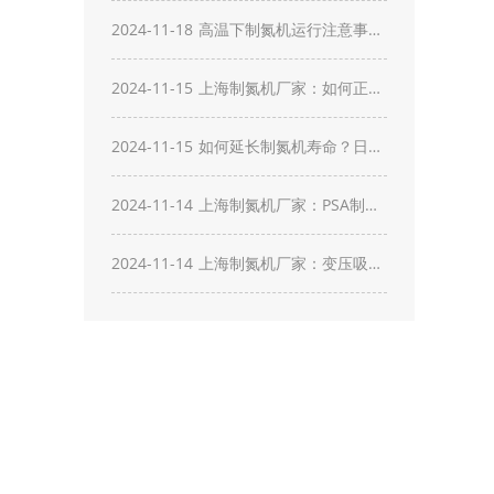
音和振动？减少环境影响措
2024-11-18
高温下制氮机运行注意事
施？
项？如何保证稳定运行？
2024-11-15
上海制氮机厂家：如何正确
选择制氮机分子筛？选择时
2024-11-15
如何延长制氮机寿命？日常
需考虑哪些关键因素？
维护注意点？
2024-11-14
上海制氮机厂家：PSA制氮
机喷灰怎么解决？如何预
2024-11-14
上海制氮机厂家：变压吸附
防？
制氮机特性及应用影响？