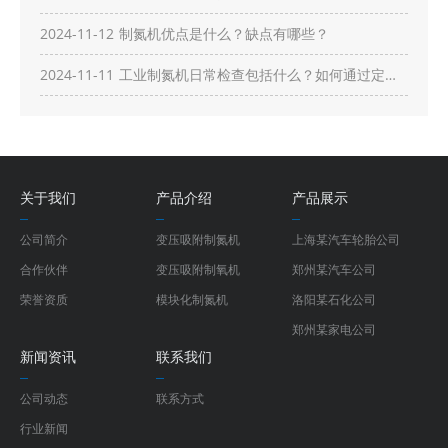
有哪些？
2024-11-12
制氮机优点是什么？缺点有哪些？
2024-11-11
工业制氮机日常检查包括什么？如何通过定期
检查确保高效运行？
关于我们
产品介绍
产品展示
公司简介
变压吸附制氮机
上海某汽车轮胎公司
合作伙伴
变压吸附制氧机
郑州某汽车公司
荣誉资质
模块化制氮机
洛阳某石化公司
郑州某家电公司
新闻资讯
联系我们
公司动态
联系方式
行业新闻