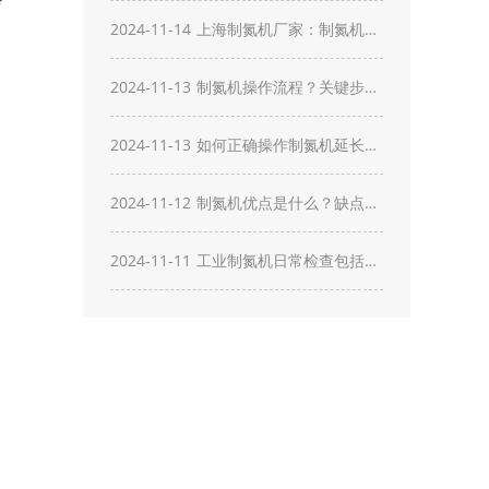
法？制氮机厂家介绍安全快
2024-11-14
上海制氮机厂家：制氮机生
速修复措施？
产高纯度氮气原理？关键控
2024-11-13
制氮机操作流程？关键步骤
制因素？
有哪些？
2024-11-13
如何正确操作制氮机延长寿
命？操作注意事项有哪些？
2024-11-12
制氮机优点是什么？缺点有
哪些？
2024-11-11
工业制氮机日常检查包括什
么？如何通过定期检查确保
高效运行？